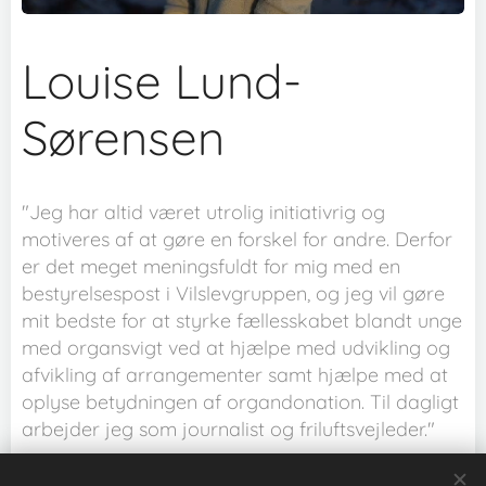
Louise Lund-
Sørensen
"Jeg har altid været utrolig initiativrig og
motiveres af at gøre en forskel for andre. Derfor
er det meget meningsfuldt for mig med en
bestyrelsespost i Vilslevgruppen, og jeg vil gøre
mit bedste for at styrke fællesskabet blandt unge
med organsvigt ved at hjælpe med udvikling og
afvikling af arrangementer samt hjælpe med at
oplyse betydningen af organdonation. Til dagligt
arbejder jeg som journalist og friluftsvejleder."