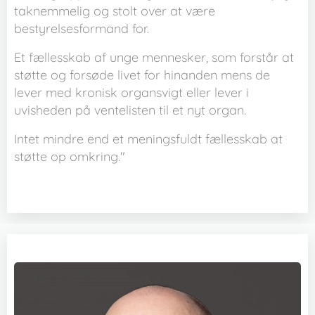
taknemmelig og stolt over at være
bestyrelsesformand for.
Et fællesskab af unge mennesker, som forstår at
støtte og forsøde livet for hinanden mens de
lever med kronisk organsvigt eller lever i
uvisheden på ventelisten til et nyt organ.
Intet mindre end et meningsfuldt fællesskab at
støtte op omkring."