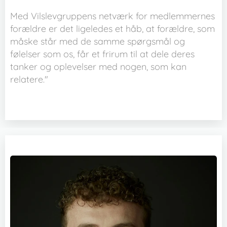
Med Vilslevgruppens netværk for medlemmernes
forældre er det ligeledes et håb, at forældre, som
måske står med de samme spørgsmål og
følelser som os, får et frirum til at dele deres
tanker og oplevelser med nogen, som kan
relatere."